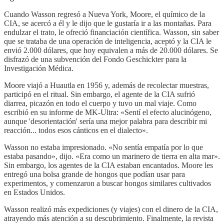
Cuando Wasson regresó a Nueva York, Moore, el químico de la
CIA, se acercó a él y le dijo que le gustaría ir a las montañas. Para
endulzar el trato, le ofreció financiación científica. Wasson, sin saber
que se trataba de una operación de inteligencia, aceptó y la CIA le
envió 2.000 dólares, que hoy equivalen a más de 20.000 dólares. Se
disfrazó de una subvención del Fondo Geschickter para la
Investigación Médica.
Moore viajó a Huautla en 1956 y, además de recolectar muestras,
participó en el ritual. Sin embargo, el agente de la CIA sufrió
diarrea, picazón en todo el cuerpo y tuvo un mal viaje. Como
escribió en su informe de MK-Ultra: «Sentí el efecto alucinógeno,
aunque 'desorientación' sería una mejor palabra para describir mi
reacción... todos esos cánticos en el dialecto».
Wasson no estaba impresionado. «No sentía empatía por lo que
estaba pasando», dijo. «Era como un marinero de tierra en alta mar».
Sin embargo, los agentes de la CIA estaban encantados. Moore les
entregó una bolsa grande de hongos que podían usar para
experimentos, y comenzaron a buscar hongos similares cultivados
en Estados Unidos.
Wasson realizó más expediciones (y viajes) con el dinero de la CIA,
atrayendo más atención a su descubrimiento. Finalmente, la revista