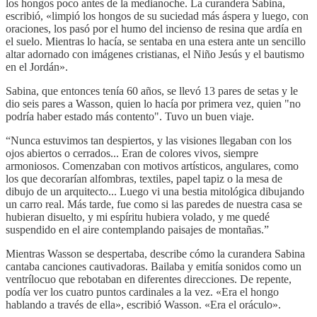
los hongos poco antes de la medianoche. La curandera Sabina,
escribió, «limpió los hongos de su suciedad más áspera y luego, con
oraciones, los pasó por el humo del incienso de resina que ardía en
el suelo. Mientras lo hacía, se sentaba en una estera ante un sencillo
altar adornado con imágenes cristianas, el Niño Jesús y el bautismo
en el Jordán».
Sabina, que entonces tenía 60 años, se llevó 13 pares de setas y le
dio seis pares a Wasson, quien lo hacía por primera vez, quien "no
podría haber estado más contento". Tuvo un buen viaje.
“Nunca estuvimos tan despiertos, y las visiones llegaban con los
ojos abiertos o cerrados... Eran de colores vivos, siempre
armoniosos. Comenzaban con motivos artísticos, angulares, como
los que decorarían alfombras, textiles, papel tapiz o la mesa de
dibujo de un arquitecto... Luego vi una bestia mitológica dibujando
un carro real. Más tarde, fue como si las paredes de nuestra casa se
hubieran disuelto, y mi espíritu hubiera volado, y me quedé
suspendido en el aire contemplando paisajes de montañas.”
Mientras Wasson se despertaba, describe cómo la curandera Sabina
cantaba canciones cautivadoras. Bailaba y emitía sonidos como un
ventrílocuo que rebotaban en diferentes direcciones. De repente,
podía ver los cuatro puntos cardinales a la vez. «Era el hongo
hablando a través de ella», escribió Wasson. «Era el oráculo».