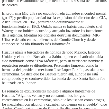
psicodélico estadounidense, que llenó los años sesenta de un arcoíris
de colores.
El programa MK-Ultra no encontró nada útil sobre el control mental
(¿o sí?) y perdió popularidad tras la expulsión del director de la CIA,
Allen Dulles, en 1961, paralizando definitivamente su
funcionamiento en 1963. Quizás nunca se habría descubierto si el
Watergate no hubiera ocurrido y arrojado luz sobre las intenciones
de la agencia. Mientras los oficiales destruían documentos, MK-
Ultra se debatió en las audiencias del Comité Church y desde
entonces se ha ido filtrando más información.
Huautla atraía a buscadores de hongos de todo México, Estados
Unidos y el mundo. Buscaban a Sabina, quien en el artículo había
sido nombrada como "Eva Méndez", pero su verdadero nombre y
reputación pronto se difundieron. Personajes famosos, como la
hermana del presidente mexicano José López Portillo, asistían a sus
ceremonias. Se dice que los Beatles fueron allí, aunque no está
comprobado y es controvertido. La banda de rock Santa Sabina fue
bautizada en su honor.
La reunión de excursionistas molestó a algunos habitantes de
Huautla. "Algunos venían y no consumían los hongos
correctamente en las ceremonias, sino que los usaban como drogas,
los mezclaban con alcohol y causaban problemas en el pueblo", dice
Andrés García, tataranieto de Sabina. Se dice que los vecinos