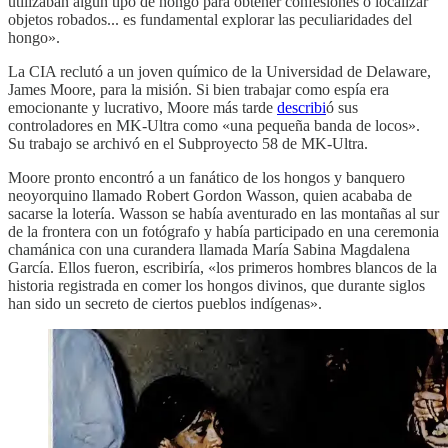
utilizaban algún tipo de hongo para obtener confesiones o localizar
objetos robados... es fundamental explorar las peculiaridades del
hongo».
La CIA reclutó a un joven químico de la Universidad de Delaware,
James Moore, para la misión. Si bien trabajar como espía era
emocionante y lucrativo, Moore más tarde
describi
ó sus
controladores en MK-Ultra como «una pequeña banda de locos».
Su trabajo se archivó en el Subproyecto 58 de MK-Ultra.
Moore pronto encontró a un fanático de los hongos y banquero
neoyorquino llamado Robert Gordon Wasson, quien acababa de
sacarse la lotería. Wasson se había aventurado en las montañas al sur
de la frontera con un fotógrafo y había participado en una ceremonia
chamánica con una curandera llamada María Sabina Magdalena
García. Ellos fueron, escribiría, «los primeros hombres blancos de la
historia registrada en comer los hongos divinos, que durante siglos
han sido un secreto de ciertos pueblos indígenas».