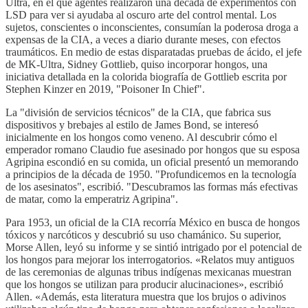
Ultra, en el que agentes realizaron una década de experimentos con
LSD para ver si ayudaba al oscuro arte del control mental. Los
sujetos, conscientes o inconscientes, consumían la poderosa droga a
expensas de la CIA, a veces a diario durante meses, con efectos
traumáticos. En medio de estas disparatadas pruebas de ácido, el jefe
de MK-Ultra, Sidney Gottlieb, quiso incorporar hongos, una
iniciativa detallada en la colorida biografía de Gottlieb escrita por
Stephen Kinzer en 2019, "Poisoner In Chief".
La "división de servicios técnicos" de la CIA, que fabrica sus
dispositivos y brebajes al estilo de James Bond, se interesó
inicialmente en los hongos como veneno. Al descubrir cómo el
emperador romano Claudio fue asesinado por hongos que su esposa
Agripina escondió en su comida, un oficial presentó un memorando
a principios de la década de 1950. "Profundicemos en la tecnología
de los asesinatos", escribió. "Descubramos las formas más efectivas
de matar, como la emperatriz Agripina".
Para 1953, un oficial de la CIA recorría México en busca de hongos
tóxicos y narcóticos y descubrió su uso chamánico. Su superior,
Morse Allen, leyó su informe y se sintió intrigado por el potencial de
los hongos para mejorar los interrogatorios. «Relatos muy antiguos
de las ceremonias de algunas tribus indígenas mexicanas muestran
que los hongos se utilizan para producir alucinaciones», escribió
Allen. «Además, esta literatura muestra que los brujos o adivinos