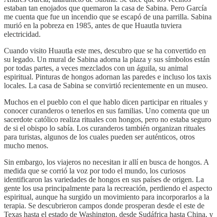
estaban tan enojados que quemaron la casa de Sabina. Pero García
me cuenta que fue un incendio que se escapó de una parrilla. Sabina
murió en la pobreza en 1985, antes de que Huautla tuviera
electricidad.
Cuando visito Huautla este mes, descubro que se ha convertido en
su legado. Un mural de Sabina adorna la plaza y sus símbolos están
por todas partes, a veces mezclados con un águila, su animal
espiritual. Pinturas de hongos adornan las paredes e incluso los taxis
locales. La casa de Sabina se convirtió recientemente en un museo.
Muchos en el pueblo con el que hablo dicen participar en rituales y
conocer curanderos o tenerlos en sus familias. Uno comenta que un
sacerdote católico realiza rituales con hongos, pero no estaba seguro
de si el obispo lo sabía. Los curanderos también organizan rituales
para turistas, algunos de los cuales pueden ser auténticos, otros
mucho menos.
Sin embargo, los viajeros no necesitan ir allí en busca de hongos. A
medida que se corrió la voz por todo el mundo, los curiosos
identificaron las variedades de hongos en sus países de origen. La
gente los usa principalmente para la recreación, perdiendo el aspecto
espiritual, aunque ha surgido un movimiento para incorporarlos a la
terapia. Se descubrieron campos donde prosperan desde el este de
Texas hasta el estado de Washington, desde Sudáfrica hasta China, y