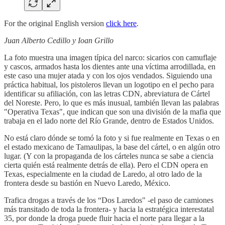
For the original English version
click here
.
Juan Alberto Cedillo y Ioan Grillo
La foto muestra una imagen típica del narco: sicarios con camuflaje
y cascos, armados hasta los dientes ante una víctima arrodillada, en
este caso una mujer atada y con los ojos vendados. Siguiendo una
práctica habitual, los pistoleros llevan un logotipo en el pecho para
identificar su afiliación, con las letras CDN, abreviatura de Cártel
del Noreste. Pero, lo que es más inusual, también llevan las palabras
"Operativa Texas", que indican que son una división de la mafia que
trabaja en el lado norte del Río Grande, dentro de Estados Unidos.
No está claro dónde se tomó la foto y si fue realmente en Texas o en
el estado mexicano de Tamaulipas, la base del cártel, o en algún otro
lugar. (Y con la propaganda de los cárteles nunca se sabe a ciencia
cierta quién está realmente detrás de ella). Pero el CDN opera en
Texas, especialmente en la ciudad de Laredo, al otro lado de la
frontera desde su bastión en Nuevo Laredo, México.
Trafica drogas a través de los “Dos Laredos" -el paso de camiones
más transitado de toda la frontera- y hacia la estratégica interestatal
35, por donde la droga puede fluir hacia el norte para llegar a la