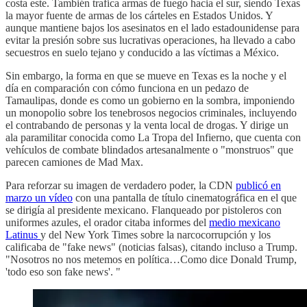
costa este. También trafica armas de fuego hacia el sur, siendo Texas
la mayor fuente de armas de los cárteles en Estados Unidos. Y
aunque mantiene bajos los asesinatos en el lado estadounidense para
evitar la presión sobre sus lucrativas operaciones, ha llevado a cabo
secuestros en suelo tejano y conducido a las víctimas a México.
Sin embargo, la forma en que se mueve en Texas es la noche y el
día en comparación con cómo funciona en un pedazo de
Tamaulipas, donde es como un gobierno en la sombra, imponiendo
un monopolio sobre los tenebrosos negocios criminales, incluyendo
el contrabando de personas y la venta local de drogas. Y dirige un
ala paramilitar conocida como La Tropa del Infierno, que cuenta con
vehículos de combate blindados artesanalmente o "monstruos" que
parecen camiones de Mad Max.
Para reforzar su imagen de verdadero poder, la CDN
publicó en
marzo un vídeo
con una pantalla de título cinematográfica en el que
se dirigía al presidente mexicano. Flanqueado por pistoleros con
uniformes azules, el orador citaba informes del
medio mexicano
Latinus
y del New York Times sobre la narcocorrupción y los
calificaba de "fake news" (noticias falsas), citando incluso a Trump.
"Nosotros no nos metemos en política…Como dice Donald Trump,
'todo eso son fake news'. "