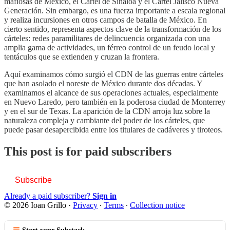
mafiosas de México, el Cártel de Sinaloa y el Cártel Jalisco Nueva
Generación. Sin embargo, es una fuerza importante a escala regional
y realiza incursiones en otros campos de batalla de México. En
cierto sentido, representa aspectos clave de la transformación de los
cárteles: redes paramilitares de delincuencia organizada con una
amplia gama de actividades, un férreo control de un feudo local y
tentáculos que se extienden y cruzan la frontera.
Aquí examinamos cómo surgió el CDN de las guerras entre cárteles
que han asolado el noreste de México durante dos décadas. Y
examinamos el alcance de sus operaciones actuales, especialmente
en Nuevo Laredo, pero también en la poderosa ciudad de Monterrey
y en el sur de Texas. La aparición de la CDN arroja luz sobre la
naturaleza compleja y cambiante del poder de los cárteles, que
puede pasar desapercibida entre los titulares de cadáveres y tiroteos.
This post is for paid subscribers
Subscribe
Already a paid subscriber?
Sign in
© 2026 Ioan Grillo
·
Privacy
∙
Terms
∙
Collection notice