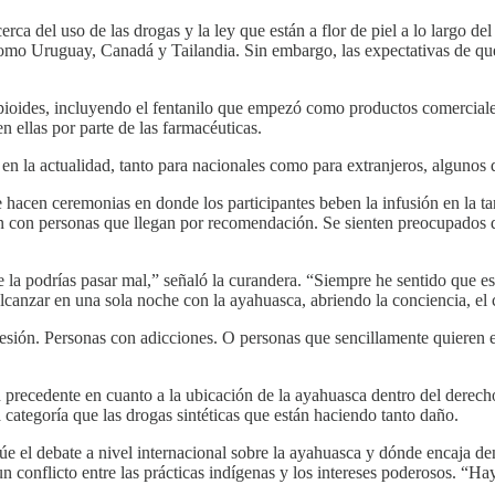
 del uso de las drogas y la ley que están a flor de piel a lo largo de
mo Uruguay, Canadá y Tailandia. Sin embargo, las expectativas de que es
ides, incluyendo el fentanilo que empezó como productos comerciales s
en ellas por parte de las farmacéuticas.
 la actualidad, tanto para nacionales como para extranjeros, algunos de
acen ceremonias en donde los participantes beben la infusión en la tar
an con personas que llegan por recomendación. Se sienten preocupados d
 la podrías pasar mal,” señaló la curandera. “Siempre he sentido que es
canzar en una sola noche con la ayahuasca, abriendo la conciencia, el c
esión. Personas con adicciones. O personas que sencillamente quieren e
 precedente en cuanto a la ubicación de la ayahuasca dentro del derec
categoría que las drogas sintéticas que están haciendo tanto daño.
 el debate a nivel internacional sobre la ayahuasca y dónde encaja dent
n conflicto entre las prácticas indígenas y los intereses poderosos. “Hay