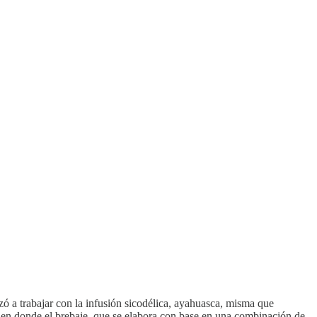
ó a trabajar con la infusión sicodélica, ayahuasca, misma que
 en donde el brebaje, que se elabora con base en una combinación de