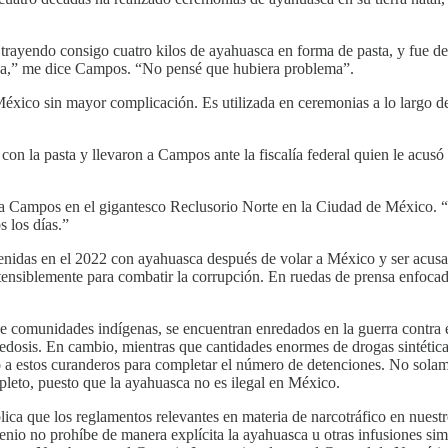
ayendo consigo cuatro kilos de ayahuasca en forma de pasta, y fue dete
arla,” me dice Campos. “No pensé que hubiera problema”.
éxico sin mayor complicación. Es utilizada en ceremonias a lo largo d
con la pasta y llevaron a Campos ante la fiscalía federal quien le acusó
enta Campos en el gigantesco Reclusorio Norte en la Ciudad de México. 
 los días.”
nidas en el 2022 con ayahuasca después de volar a México y ser acusad
stensiblemente para combatir la corrupción. En ruedas de prensa enfocad
 comunidades indígenas, se encuentran enredados en la guerra contra el
dosis. En cambio, mientras que cantidades enormes de drogas sintéticas
a estos curanderos para completar el número de detenciones. No solamen
pleto, puesto que la ayahuasca no es ilegal en México.
a que los reglamentos relevantes en materia de narcotráfico en nuestr
io no prohíbe de manera explícita la ayahuasca u otras infusiones sim