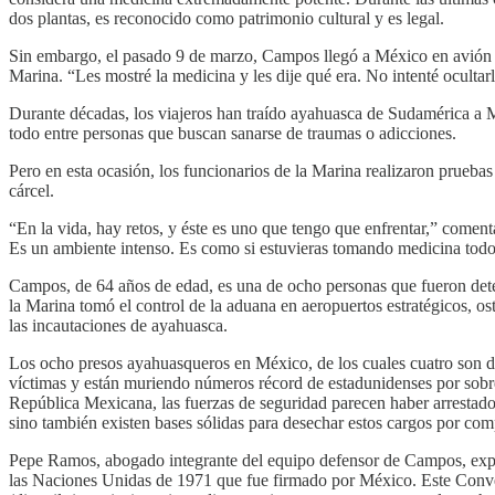
dos plantas, es reconocido como patrimonio cultural y es legal.
Sin embargo, el pasado 9 de marzo, Campos llegó a México en avión tr
Marina. “Les mostré la medicina y les dije qué era. No intenté ocult
Durante décadas, los viajeros han traído ayahuasca de Sudamérica a M
todo entre personas que buscan sanarse de traumas o adicciones.
Pero en esta ocasión, los funcionarios de la Marina realizaron pruebas 
cárcel.
“En la vida, hay retos, y éste es uno que tengo que enfrentar,” com
Es un ambiente intenso. Es como si estuvieras tomando medicina todos
Campos, de 64 años de edad, es una de ocho personas que fueron dete
la Marina tomó el control de la aduana en aeropuertos estratégicos, o
las incautaciones de ayahuasca.
Los ocho presos ayahuasqueros en México, de los cuales cuatro son de
víctimas y están muriendo números récord de estadunidenses por sobre
República Mexicana, las fuerzas de seguridad parecen haber arrestado 
sino también existen bases sólidas para desechar estos cargos por com
Pepe Ramos, abogado integrante del equipo defensor de Campos, explic
las Naciones Unidas de 1971 que fue firmado por México. Este Conven