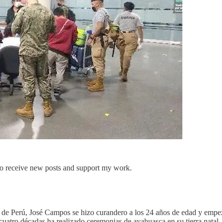
 to receive new posts and support my work.
 de Perú, José Campos se hizo curandero a los 24 años de edad y empez
uatro décadas ha realizado ceremonias de ayahuasca en su tierra natal,