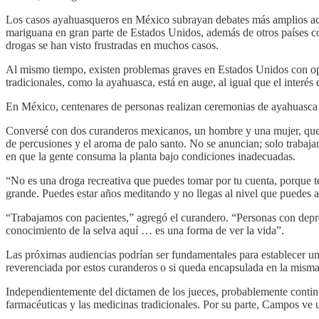
Los casos ayahuasqueros en México subrayan debates más amplios acerca
mariguana en gran parte de Estados Unidos, además de otros países co
drogas se han visto frustradas en muchos casos.
Al mismo tiempo, existen problemas graves en Estados Unidos con opio
tradicionales, como la ayahuasca, está en auge, al igual que el interés 
En México, centenares de personas realizan ceremonias de ayahuasca en
Conversé con dos curanderos mexicanos, un hombre y una mujer, que h
de percusiones y el aroma de palo santo. No se anuncian; solo trabaj
en que la gente consuma la planta bajo condiciones inadecuadas.
“No es una droga recreativa que puedes tomar por tu cuenta, porque te
grande. Puedes estar años meditando y no llegas al nivel que puedes al
“Trabajamos con pacientes,” agregó el curandero. “Personas con depr
conocimiento de la selva aquí … es una forma de ver la vida”.
Las próximas audiencias podrían ser fundamentales para establecer un
reverenciada por estos curanderos o si queda encapsulada en la misma 
Independientemente del dictamen de los jueces, probablemente continúe
farmacéuticas y las medicinas tradicionales. Por su parte, Campos ve u