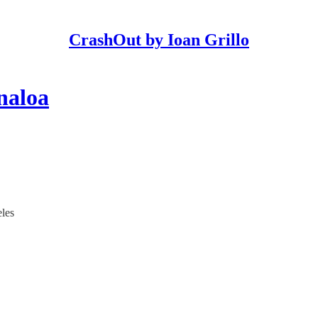
CrashOut by Ioan Grillo
inaloa
eles