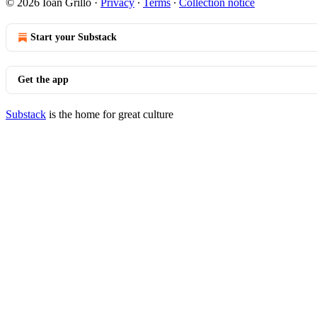
© 2026 Ioan Grillo
·
Privacy
∙
Terms
∙
Collection notice
Start your Substack
Get the app
Substack
is the home for great culture