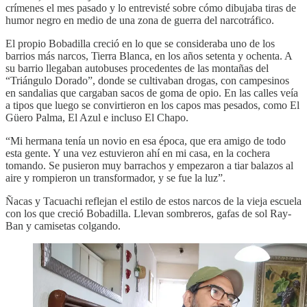
crímenes el mes pasado y lo entrevisté sobre cómo dibujaba tiras de
humor negro en medio de una zona de guerra del narcotráfico.
El propio Bobadilla creció en lo que se consideraba uno de los
barrios más narcos, Tierra Blanca, en los años setenta y ochenta. A
su barrio llegaban autobuses procedentes de las montañas del
“Triángulo Dorado”, donde se cultivaban drogas, con campesinos
en sandalias que cargaban sacos de goma de opio. En las calles veía
a tipos que luego se convirtieron en los capos mas pesados, como El
Güero Palma, El Azul e incluso El Chapo.
“Mi hermana tenía un novio en esa época, que era amigo de todo
esta gente. Y una vez estuvieron ahí en mi casa, en la cochera
tomando. Se pusieron muy barrachos y empezaron a tiar balazos al
aire y rompieron un transformador, y se fue la luz”.
Ñacas y Tacuachi reflejan el estilo de estos narcos de la vieja escuela
con los que creció Bobadilla. Llevan sombreros, gafas de sol Ray-
Ban y camisetas colgando.