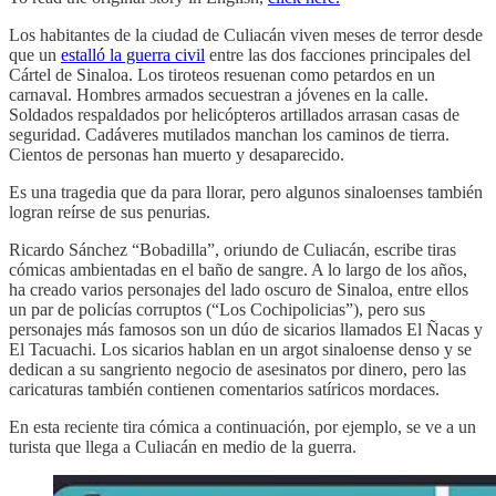
Los habitantes de la ciudad de Culiacán viven meses de terror desde
que un
estalló la guerra civil
entre las dos facciones principales del
Cártel de Sinaloa. Los tiroteos resuenan como petardos en un
carnaval. Hombres armados secuestran a jóvenes en la calle.
Soldados respaldados por helicópteros artillados arrasan casas de
seguridad. Cadáveres mutilados manchan los caminos de tierra.
Cientos de personas han muerto y desaparecido.
Es una tragedia que da para llorar, pero algunos sinaloenses también
logran reírse de sus penurias.
Ricardo Sánchez “Bobadilla”, oriundo de Culiacán, escribe tiras
cómicas ambientadas en el baño de sangre. A lo largo de los años,
ha creado varios personajes del lado oscuro de Sinaloa, entre ellos
un par de policías corruptos (“Los Cochipolicias”), pero sus
personajes más famosos son un dúo de sicarios llamados El Ñacas y
El Tacuachi. Los sicarios hablan en un argot sinaloense denso y se
dedican a su sangriento negocio de asesinatos por dinero, pero las
caricaturas también contienen comentarios satíricos mordaces.
En esta reciente tira cómica a continuación, por ejemplo, se ve a un
turista que llega a Culiacán en medio de la guerra.