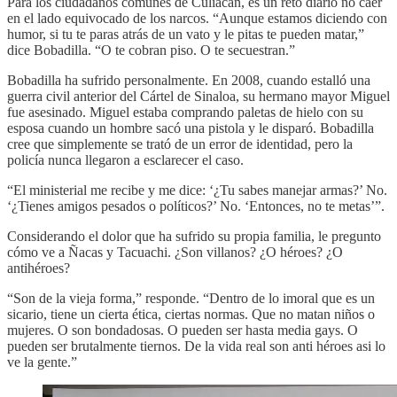
Para los ciudadanos comunes de Culiacán, es un reto diario no caer
en el lado equivocado de los narcos. “Aunque estamos diciendo con
humor, si tu te paras atrás de un vato y le pitas te pueden matar,”
dice Bobadilla. “O te cobran piso. O te secuestran.”
Bobadilla ha sufrido personalmente. En 2008, cuando estalló una
guerra civil anterior del Cártel de Sinaloa, su hermano mayor Miguel
fue asesinado. Miguel estaba comprando paletas de hielo con su
esposa cuando un hombre sacó una pistola y le disparó. Bobadilla
cree que simplemente se trató de un error de identidad, pero la
policía nunca llegaron a esclarecer el caso.
“El ministerial me recibe y me dice: ‘¿Tu sabes manejar armas?’ No.
‘¿Tienes amigos pesados o políticos?’ No. ‘Entonces, no te metas’”.
Considerando el dolor que ha sufrido su propia familia, le pregunto
cómo ve a Ñacas y Tacuachi. ¿Son villanos? ¿O héroes? ¿O
antihéroes?
“Son de la vieja forma,” responde. “Dentro de lo imoral que es un
sicario, tiene un cierta ética, ciertas normas. Que no matan niños o
mujeres. O son bondadosas. O pueden ser hasta media gays. O
pueden ser brutalmente tiernos. De la vida real son anti héroes asi lo
ve la gente.”