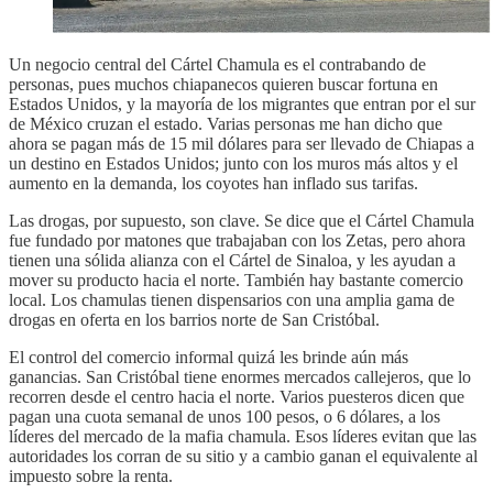
Un negocio central del Cártel Chamula es el contrabando de
personas, pues muchos chiapanecos quieren buscar fortuna en
Estados Unidos, y la mayoría de los migrantes que entran por el sur
de México cruzan el estado. Varias personas me han dicho que
ahora se pagan más de 15 mil dólares para ser llevado de Chiapas a
un destino en Estados Unidos; junto con los muros más altos y el
aumento en la demanda, los coyotes han inflado sus tarifas.
Las drogas, por supuesto, son clave. Se dice que el Cártel Chamula
fue fundado por matones que trabajaban con los Zetas, pero ahora
tienen una sólida alianza con el Cártel de Sinaloa, y les ayudan a
mover su producto hacia el norte. También hay bastante comercio
local. Los chamulas tienen dispensarios con una amplia gama de
drogas en oferta en los barrios norte de San Cristóbal.
El control del comercio informal quizá les brinde aún más
ganancias. San Cristóbal tiene enormes mercados callejeros, que lo
recorren desde el centro hacia el norte. Varios puesteros dicen que
pagan una cuota semanal de unos 100 pesos, o 6 dólares, a los
líderes del mercado de la mafia chamula. Esos líderes evitan que las
autoridades los corran de su sitio y a cambio ganan el equivalente al
impuesto sobre la renta.