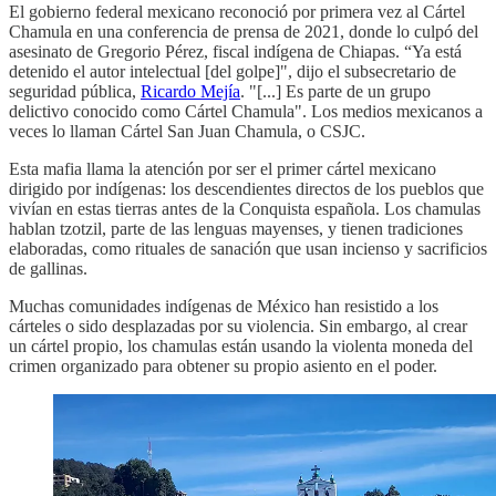
El gobierno federal mexicano reconoció por primera vez al Cártel
Chamula en una conferencia de prensa de 2021, donde lo culpó del
asesinato de Gregorio Pérez, fiscal indígena de Chiapas. “Ya está
detenido el autor intelectual [del golpe]", dijo el subsecretario de
seguridad pública,
Ricardo Mejía
. "[...] Es parte de un grupo
delictivo conocido como Cártel Chamula". Los medios mexicanos a
veces lo llaman Cártel San Juan Chamula, o CSJC.
Esta mafia llama la atención por ser el primer cártel mexicano
dirigido por indígenas: los descendientes directos de los pueblos que
vivían en estas tierras antes de la Conquista española. Los chamulas
hablan tzotzil, parte de las lenguas mayenses, y tienen tradiciones
elaboradas, como rituales de sanación que usan incienso y sacrificios
de gallinas.
Muchas comunidades indígenas de México han resistido a los
cárteles o sido desplazadas por su violencia. Sin embargo, al crear
un cártel propio, los chamulas están usando la violenta moneda del
crimen organizado para obtener su propio asiento en el poder.