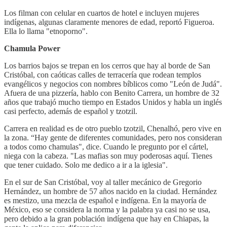
Los filman con celular en cuartos de hotel e incluyen mujeres
indígenas, algunas claramente menores de edad, reportó Figueroa.
Ella lo llama "etnoporno".
Chamula Power
Los barrios bajos se trepan en los cerros que hay al borde de San
Cristóbal, con caóticas calles de terracería que rodean templos
evangélicos y negocios con nombres bíblicos como "León de Judá".
Afuera de una pizzería, hablo con Benito Carrera, un hombre de 32
años que trabajó mucho tiempo en Estados Unidos y habla un inglés
casi perfecto, además de español y tzotzil.
Carrera en realidad es de otro pueblo tzotzil, Chenalhó, pero vive en
la zona. “Hay gente de diferentes comunidades, pero nos consideran
a todos como chamulas", dice. Cuando le pregunto por el cártel,
niega con la cabeza. "Las mafias son muy poderosas aquí. Tienes
que tener cuidado. Solo me dedico a ir a la iglesia".
En el sur de San Cristóbal, voy al taller mecánico de Gregorio
Hernández, un hombre de 57 años nacido en la ciudad. Hernández
es mestizo, una mezcla de español e indígena. En la mayoría de
México, eso se considera la norma y la palabra ya casi no se usa,
pero debido a la gran población indígena que hay en Chiapas, la