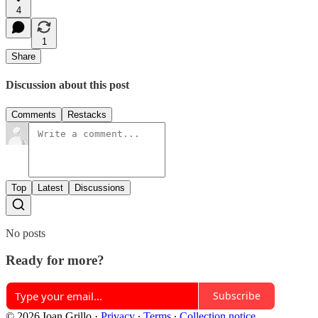
4
1
Share
Discussion about this post
Comments
Restacks
Top
Latest
Discussions
No posts
Ready for more?
Subscribe
© 2026 Ioan Grillo
·
Privacy
∙
Terms
∙
Collection notice