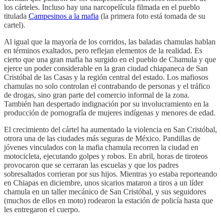
los cárteles. Incluso hay una narcopelícula filmada en el pueblo
titulada
Campesinos a la mafia
(la primera foto está tomada de su
cartel).
Al igual que la mayoría de los corridos, las baladas chamulas hablan
en términos exaltados, pero reflejan elementos de la realidad. Es
cierto que una gran mafia ha surgido en el pueblo de Chamula y que
ejerce un poder considerable en la gran ciudad chiapaneca de San
Cristóbal de las Casas y la región central del estado. Los mafiosos
chamulas no solo controlan el contrabando de personas y el tráfico
de drogas, sino gran parte del comercio informal de la zona.
También han despertado indignación por su involucramiento en la
producción de pornografía de mujeres indígenas y menores de edad.
El crecimiento del cártel ha aumentado la violencia en San Cristóbal,
otrora una de las ciudades más seguras de México. Pandillas de
jóvenes vinculados con la mafia chamula recorren la ciudad en
motocicleta, ejecutando golpes y robos. En abril, horas de tiroteos
provocaron que se cerraran las escuelas y que los padres
sobresaltados corrieran por sus hijos. Mientras yo estaba reporteando
en Chiapas en diciembre, unos sicarios mataron a tiros a un líder
chamula en un taller mecánico de San Cristóbal, y sus seguidores
(muchos de ellos en moto) rodearon la estación de policía hasta que
les entregaron el cuerpo.