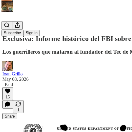
Español
Subscribe
Sign in
Exclusiva: Informe histórico del FBI sobr
Los guerrilleros que mataron al fundador del Tec de M
Ioan Grillo
May 08, 2026
∙ Paid
15
1
Share