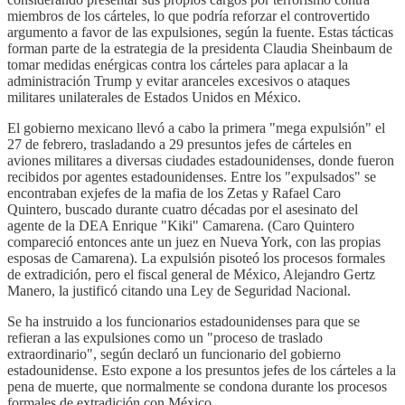
miembros de los cárteles, lo que podría reforzar el controvertido
argumento a favor de las expulsiones, según la fuente. Estas tácticas
forman parte de la estrategia de la presidenta Claudia Sheinbaum de
tomar medidas enérgicas contra los cárteles para aplacar a la
administración Trump y evitar aranceles excesivos o ataques
militares unilaterales de Estados Unidos en México.
El gobierno mexicano llevó a cabo la primera "mega expulsión" el
27 de febrero, trasladando a 29 presuntos jefes de cárteles en
aviones militares a diversas ciudades estadounidenses, donde fueron
recibidos por agentes estadounidenses. Entre los "expulsados" se
encontraban exjefes de la mafia de los Zetas y Rafael Caro
Quintero, buscado durante cuatro décadas por el asesinato del
agente de la DEA Enrique "Kiki" Camarena. (Caro Quintero
compareció entonces ante un juez en Nueva York, con las propias
esposas de Camarena). La expulsión pisoteó los procesos formales
de extradición, pero el fiscal general de México, Alejandro Gertz
Manero, la justificó citando una Ley de Seguridad Nacional.
Se ha instruido a los funcionarios estadounidenses para que se
refieran a las expulsiones como un "proceso de traslado
extraordinario", según declaró un funcionario del gobierno
estadounidense. Esto expone a los presuntos jefes de los cárteles a la
pena de muerte, que normalmente se condona durante los procesos
formales de extradición con México.