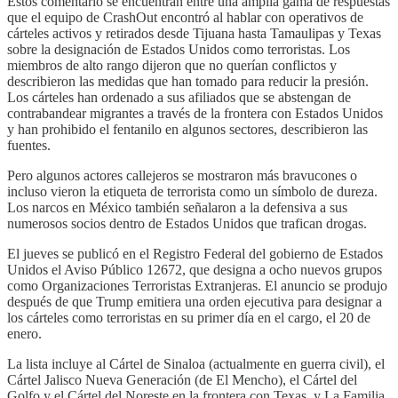
Estos comentario se encuentran entre una amplia gama de respuestas
que el equipo de CrashOut encontró al hablar con operativos de
cárteles activos y retirados desde Tijuana hasta Tamaulipas y Texas
sobre la designación de Estados Unidos como terroristas. Los
miembros de alto rango dijeron que no querían conflictos y
describieron las medidas que han tomado para reducir la presión.
Los cárteles han ordenado a sus afiliados que se abstengan de
contrabandear migrantes a través de la frontera con Estados Unidos
y han prohibido el fentanilo en algunos sectores, describieron las
fuentes.
Pero algunos actores callejeros se mostraron más bravucones o
incluso vieron la etiqueta de terrorista como un símbolo de dureza.
Los narcos en México también señalaron a la defensiva a sus
numerosos socios dentro de Estados Unidos que trafican drogas.
El jueves se publicó en el Registro Federal del gobierno de Estados
Unidos el Aviso Público 12672, que designa a ocho nuevos grupos
como Organizaciones Terroristas Extranjeras. El anuncio se produjo
después de que Trump emitiera una orden ejecutiva para designar a
los cárteles como terroristas en su primer día en el cargo, el 20 de
enero.
La lista incluye al Cártel de Sinaloa (actualmente en guerra civil), el
Cártel Jalisco Nueva Generación (de El Mencho), el Cártel del
Golfo y el Cártel del Noreste en la frontera con Texas, y La Familia