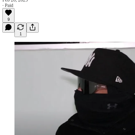
∙ Paid
9
1