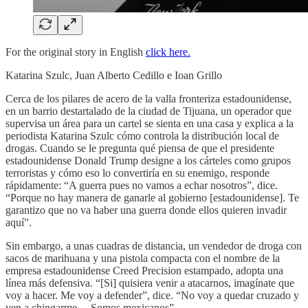
For the original story in English
click here.
Katarina Szulc, Juan Alberto Cedillo e Ioan Grillo
Cerca de los pilares de acero de la valla fronteriza estadounidense,
en un barrio destartalado de la ciudad de Tijuana, un operador que
supervisa un área para un cartel se sienta en una casa y explica a la
periodista Katarina Szulc cómo controla la distribución local de
drogas. Cuando se le pregunta qué piensa de que el presidente
estadounidense Donald Trump designe a los cárteles como grupos
terroristas y cómo eso lo convertiría en su enemigo, responde
rápidamente: “A guerra pues no vamos a echar nosotros”, dice.
“Porque no hay manera de ganarle al gobierno [estadounidense]. Te
garantizo que no va haber una guerra donde ellos quieren invadir
aquí”.
Sin embargo, a unas cuadras de distancia, un vendedor de droga con
sacos de marihuana y una pistola compacta con el nombre de la
empresa estadounidense Creed Precision estampado, adopta una
línea más defensiva. “[Si] quisiera venir a atacarnos, imagínate que
voy a hacer. Me voy a defender”, dice. “No voy a quedar cruzado y
ven a chingarme… Somos mexicanos”.