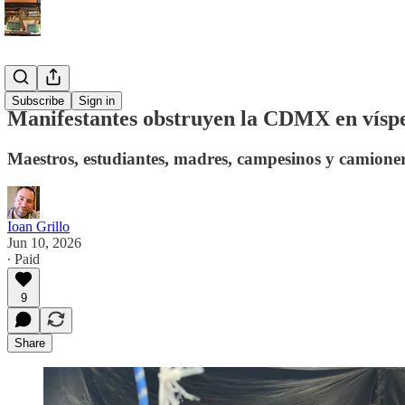
Español
Subscribe
Sign in
Manifestantes obstruyen la CDMX en vísp
Maestros, estudiantes, madres, campesinos y camionero
Ioan Grillo
Jun 10, 2026
∙ Paid
9
Share