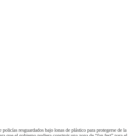
 policías resguardados bajo lonas de plástico para protegerse de la
para que el gobierno pudiera construir una zona de “fan fest” para el