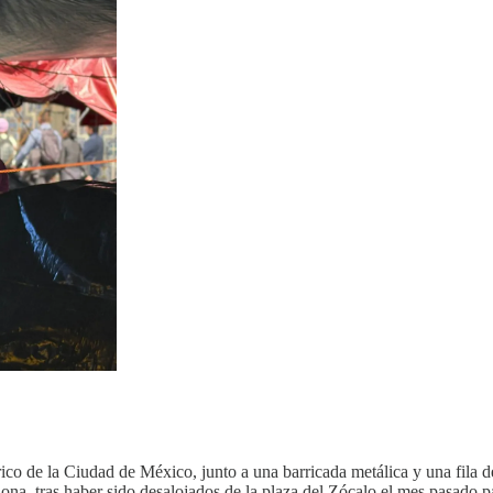
ico de la Ciudad de México, junto a una barricada metálica y una fila de
 lona, ​​tras haber sido desalojados de la plaza del Zócalo el mes pasado 