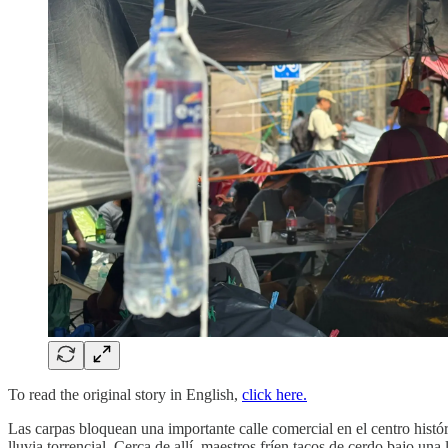
To read the original story in English,
click here.
Las carpas bloquean una importante calle comercial en el centro histór
lluvia torrencial. Cerca de allí, maestros fríen tacos de cerdo bajo una