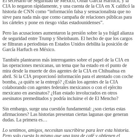
El secretario de Seguridad de México, Omar García Harfuch, y la
CIA lo negaron rápidamente, y una cuenta de la CIA en X calificó la
historia de CNN como “información falsa y sensacionalista que no
sirve para nada más que como campaña de relaciones públicas para
los cárteles y pone en riesgo vidas estadounidenses”.
Pero las acusaciones aumentaron la presión sobre la ya frágil alianza
de seguridad entre Trump y Sheinbaum. El hecho de que los cargos
se filtraran a periodistas en Estados Unidos debilita la posición de
García Harfuch en México.
También plantearon más interrogantes sobre el papel de la CIA en
las operaciones mexicanas, un tema que ha estado en el punto de
mira desde la muerte de dos agentes de la CIA en Chihuahua en
abril. Si la CIA proporcionó información para el atentado con coche
bomba, ¿a quién se la entregó? ¿Están los agentes de la CIA
colaborando con agentes federales mexicanos o con el ejército
mexicano en asesinatos? ¿Han estado involucrados en otros
asesinatos premeditados y podría incluirse el de El Mencho?
Sin embargo, surge una cuestión fundamental: ¿son ciertas estas
afirmaciones? Las historias presentan ciertas lagunas que generan
dudas. La primera es…
Lo sentimos, amigos, necesitan suscribirse para leer esta historia.
Pero solo cuesta lo mismo que una taza de café y obtienen el