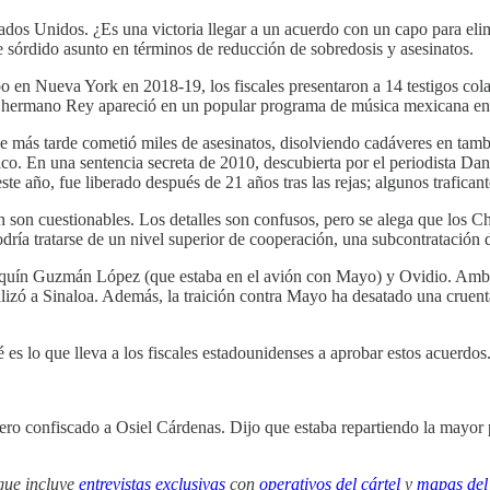
os Unidos. ¿Es una victoria llegar a un acuerdo con un capo para elimin
 sórdido asunto en términos de reducción de sobredosis y asesinatos.
po en Nueva York en 2018-19, los fiscales presentaron a 14 testigos colab
 hermano Rey apareció en un popular programa de música mexicana en 
que más tarde cometió miles de asesinatos, disolviendo cadáveres en t
. En una sentencia secreta de 2010, descubierta por el periodista Dane
ste año, fue liberado después de 21 años tras las rejas; algunos trafica
 son cuestionables. Los detalles son confusos, pero se alega que los Ch
odría tratarse de un nivel superior de cooperación, una subcontratación d
aquín Guzmán López (que estaba en el avión con Mayo) y Ovidio. Ambo
izó a Sinaloa. Además, la traición contra Mayo ha desatado una cruenta 
es lo que lleva a los fiscales estadounidenses a aprobar estos acuerdos.
ero confiscado a Osiel Cárdenas. Dijo que estaba repartiendo la mayor p
 que incluye
entrevistas exclusivas
con
operativos del cártel
y
mapas del 