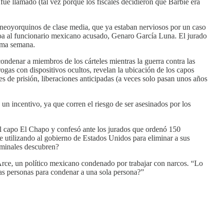
fue llamado (tal vez porque los fiscales decidieron que Barbie era
e neoyorquinos de clase media, que ya estaban nerviosos por un caso
naloa al funcionario mexicano acusado, Genaro García Luna. El jurado
xima semana.
ndenar a miembros de los cárteles mientras la guerra contra las
rogas con dispositivos ocultos, revelan la ubicación de los capos
s de prisión, liberaciones anticipadas (a veces solo pasan unos años
an un incentivo, ya que corren el riesgo de ser asesinados por los
el capo El Chapo y confesó ante los jurados que ordenó 150
e utilizando al gobierno de Estados Unidos para eliminar a sus
riminales descubren?
rce, un político mexicano condenado por trabajar con narcos. “Lo
has personas para condenar a una sola persona?”