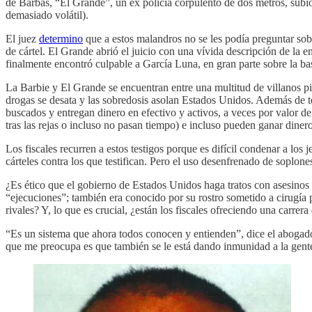
de Barbas, “El Grande”, un ex policía corpulento de dos metros, subió
demasiado volátil).
El juez
determino
que a estos malandros no se les podía preguntar sob
de cártel. El Grande abrió el juicio con una vívida descripción de la
finalmente encontró culpable a García Luna, en gran parte sobre la ba
La Barbie y El Grande se encuentran entre una multitud de villanos p
drogas se desata y las sobredosis asolan Estados Unidos. Además de tes
buscados y entregan dinero en efectivo y activos, a veces por valor d
tras las rejas o incluso no pasan tiempo) e incluso pueden ganar din
Los fiscales recurren a estos testigos porque es difícil condenar a los j
cárteles contra los que testifican. Pero el uso desenfrenado de soplones
¿Es ético que el gobierno de Estados Unidos haga tratos con asesinos
“ejecuciones”; también era conocido por su rostro sometido a cirugía 
rivales? Y, lo que es crucial, ¿están los fiscales ofreciendo una carre
“Es un sistema que ahora todos conocen y entienden”, dice el abogad
que me preocupa es que también se le está dando inmunidad a la gente