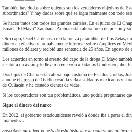
También hay dudas sobre quiénes son los verdaderos objetivos de Estad
subordinados? Y hay dudas sobre qué se logra realmente con todo este
Se hacen tratos con todos los grandes cárteles. En el juicio de El Cha
Ismael “El Mayo” Zambada. Ambos están ahora fuera de prisión y su
Otro capo, Osiel Cárdenas, creó la fuerza paramilitar de Los Zetas, 
dinero en efectivo y probablemente informar sobre cómplices en México
millones de dólares y recibió una sentencia de 25 años. En agosto de e
Los acuerdos en torno al arresto del capo de la droga El Mayo también
a subir a un avión y lo llevaron en avión a Estados Unidos en julio. P
Dos hijos de Chapo están ahora bajo custodia de Estados Unidos, Jo
aunque e
l arresto
de Ovidio costó la vida a soldados mexicanos y paral
de Culiacán y ha costado cientos de vidas.
Si los cooperadores son tan problemáticos, uno podría preguntarse qué 
Sigue el dinero del narco
En 2012, el gobierno estadounidense reveló a dónde iba a parar el din
momento…
Suscríbete para leer el resto de esta historia y la riqueza del archivo,