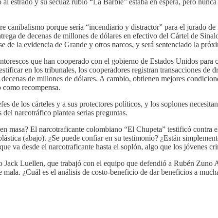
 al estrado y su secuaz rubio “La Barbie” estaba en espera, pero nunca 
re canibalismo porque sería “incendiario y distractor” para el jurado d
 entrega de decenas de millones de dólares en efectivo del Cártel de Si
se de la evidencia de Grande y otros narcos, y será sentenciado la pró
intorescos que han cooperado con el gobierno de Estados Unidos para co
tificar en los tribunales, los cooperadores registran transacciones de d
e decenas de millones de dólares. A cambio, obtienen mejores condicione
ero como recompensa.
efes de los cárteles y a sus protectores políticos, y los soplones necesit
 del narcotráfico plantea serias preguntas.
 en masa? El narcotraficante colombiano “El Chupeta” testificó contra 
plástica (abajo). ¿Se puede confiar en su testimonio? ¿Están simplement
ra que va desde el narcotraficante hasta el soplón, algo que los jóvenes c
o Jack Luellen, que trabajó con el equipo que defendió a Rubén Zuno A
 mala. ¿Cuál es el análisis de costo-beneficio de dar beneficios a muc