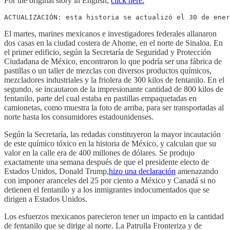
For the original story in English,
click here.
ACTUALIZACIÓN: esta historia se actualizó el 30 de ener
El martes, marines mexicanos e investigadores federales allanaron
dos casas en la ciudad costera de Ahome, en el norte de Sinaloa. En
el primer edificio, según la Secretaría de Seguridad y Protección
Ciudadana de México, encontraron lo que podría ser una fábrica de
pastillas o un taller de mezclas con diversos productos químicos,
mezcladores industriales y la friolera de 300 kilos de fentanilo. En el
segundo, se incautaron de la impresionante cantidad de 800 kilos de
fentanilo, parte del cual estaba en pastillas empaquetadas en
camionetas, como muestra la foto de arriba, para ser transportadas al
norte hasta los consumidores estadounidenses.
Según la Secretaría, las redadas constituyeron la mayor incautación
de este químico tóxico en la historia de México, y calculan que su
valor en la calle era de 400 millones de dólares. Se produjo
exactamente una semana después de que el presidente electo de
Estados Unidos, Donald Trump,
hizo una declaración
amenazando
con imponer aranceles del 25 por ciento a México y Canadá si no
detienen el fentanilo y a los inmigrantes indocumentados que se
dirigen a Estados Unidos.
Los esfuerzos mexicanos parecieron tener un impacto en la cantidad
de fentanilo que se dirige al norte. La Patrulla Fronteriza y de