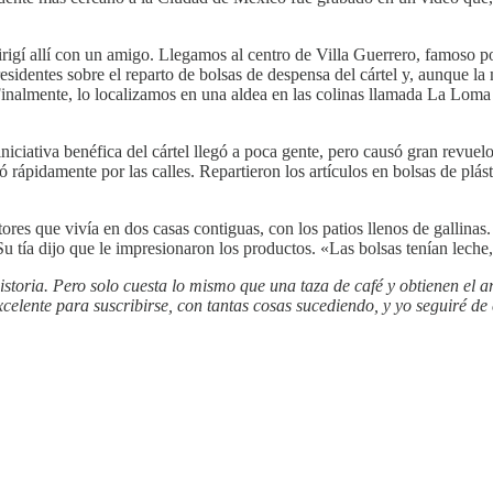
irigí allí con un amigo. Llegamos al centro de Villa Guerrero, famoso por
esidentes sobre el reparto de bolsas de despensa del cártel y, aunque l
Finalmente, lo localizamos en una aldea en las colinas llamada La Loma
iciativa benéfica del cártel llegó a poca gente, pero causó gran revuel
ó rápidamente por las calles. Repartieron los artículos en bolsas de pl
tores que vivía en dos casas contiguas, con los patios llenos de gallina
. Su tía dijo que le impresionaron los productos. «Las bolsas tenían lec
 historia. Pero solo cuesta lo mismo que una taza de café y obtienen el 
celente para suscribirse, con tantas cosas sucediendo, y yo seguiré de