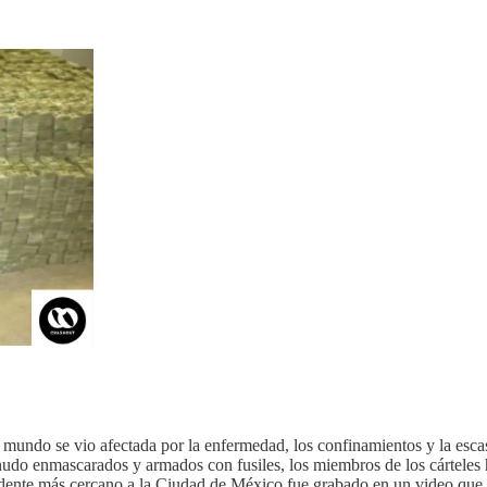
mundo se vio afectada por la enfermedad, los confinamientos y la escas
nudo enmascarados y armados con fusiles, los miembros de los cárteles h
idente más cercano a la Ciudad de México fue grabado en un video que,