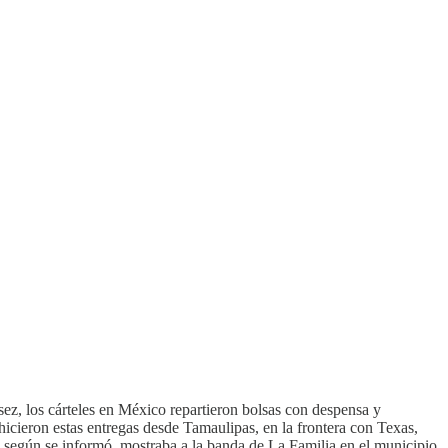
ez, los cárteles en México repartieron bolsas con despensa y
icieron estas entregas desde Tamaulipas, en la frontera con Texas,
 según se informó, mostraba a la banda de La Familia en el municipio