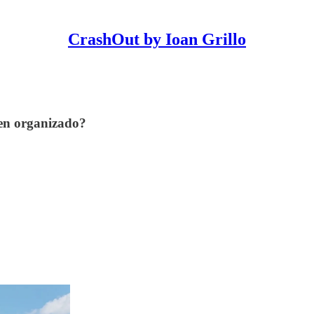
CrashOut by Ioan Grillo
men organizado?